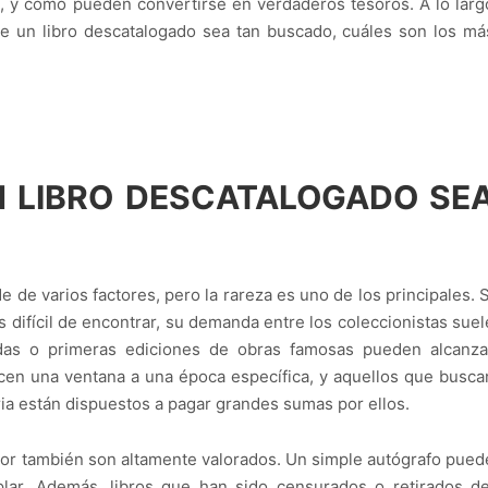
n, y cómo pueden convertirse en verdaderos tesoros. A lo larg
e un libro descatalogado sea tan buscado, cuáles son los má
N LIBRO DESCATALOGADO SE
 de varios factores, pero la rareza es uno de los principales. S
s difícil de encontrar, su demanda entre los coleccionistas suel
adas o primeras ediciones de obras famosas pueden alcanza
ecen una ventana a una época específica, y aquellos que busca
aria están dispuestos a pagar grandes sumas por ellos.
utor también son altamente valorados. Un simple autógrafo pued
mplar. Además, libros que han sido censurados o retirados de