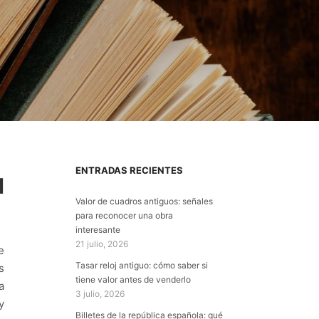
ENTRADAS RECIENTES
N
Valor de cuadros antiguos: señales
para reconocer una obra
interesante
21 julio, 2026
e
Tasar reloj antiguo: cómo saber si
s
tiene valor antes de venderlo
a
3 julio, 2026
y
Billetes de la república española: qué